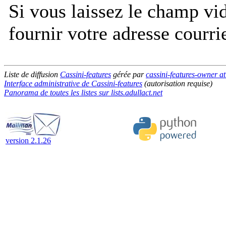
Si vous laissez le champ vi
fournir votre adresse courri
Liste de diffusion
Cassini-features
gérée par
cassini-features-owner at 
Interface administrative de Cassini-features
(autorisation requise)
Panorama de toutes les listes sur lists.adullact.net
version 2.1.26