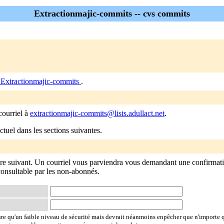
Extractionmajic-commits -- cvs commits
 Extractionmajic-commits
.
courriel à
extractionmajic-commits@lists.adullact.net
.
tuel dans les sections suivantes.
re suivant. Un courriel vous parviendra vous demandant une confirmat
 consultable par les non-abonnés.
ure qu'un faible niveau de sécurité mais devrait néanmoins enpêcher que n'importe 