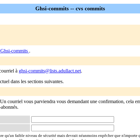
Ghsi-commits -- cvs commits
 Ghsi-commits
.
courriel à
ghsi-commits@lists.adullact.net
.
tuel dans les sections suivantes.
 Un courriel vous parviendra vous demandant une confirmation, cela e
n-abonnés.
ure qu'un faible niveau de sécurité mais devrait néanmoins enpêcher que n'importe 