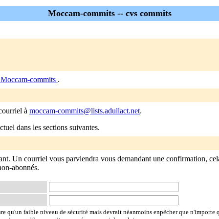
Moccam-commits -- cvs commits
e Moccam-commits
.
courriel à
moccam-commits@lists.adullact.net
.
tuel dans les sections suivantes.
nt. Un courriel vous parviendra vous demandant une confirmation, ce
s non-abonnés.
ure qu'un faible niveau de sécurité mais devrait néanmoins enpêcher que n'importe 