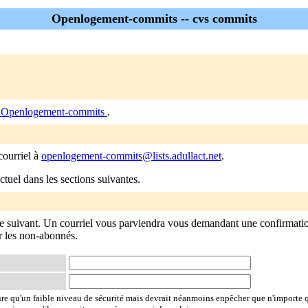
Openlogement-commits -- cvs commits
e Openlogement-commits
.
courriel à
openlogement-commits@lists.adullact.net
.
tuel dans les sections suivantes.
 suivant. Un courriel vous parviendra vous demandant une confirmati
ar les non-abonnés.
ure qu'un faible niveau de sécurité mais devrait néanmoins enpêcher que n'importe 