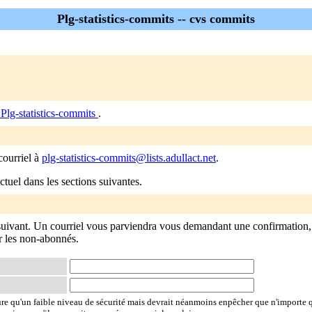
Plg-statistics-commits -- cvs commits
Plg-statistics-commits
.
courriel à
plg-statistics-commits@lists.adullact.net
.
tuel dans les sections suivantes.
e suivant. Un courriel vous parviendra vous demandant une confirmatio
ar les non-abonnés.
ure qu'un faible niveau de sécurité mais devrait néanmoins enpêcher que n'importe 