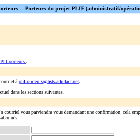
porteurs -- Porteurs du projet PLIF (administratif/opérati
Plif-porteurs
.
courriel à
plif-porteurs@lists.adullact.net
.
tuel dans les sections suivantes.
 Un courriel vous parviendra vous demandant une confirmation, cela e
n-abonnés.