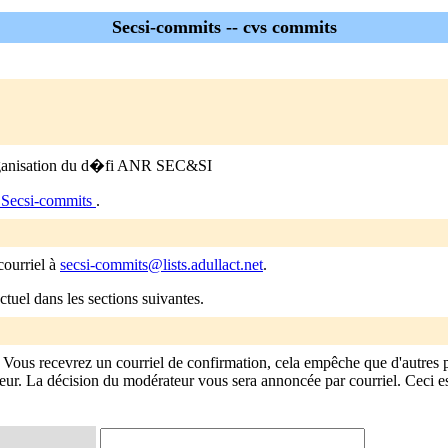
Secsi-commits -- cvs commits
l'organisation du d�fi ANR SEC&SI
 Secsi-commits
.
courriel à
secsi-commits@lists.adullact.net
.
tuel dans les sections suivantes.
 Vous recevrez un courriel de confirmation, cela empêche que d'autres
ur. La décision du modérateur vous sera annoncée par courriel. Ceci est 