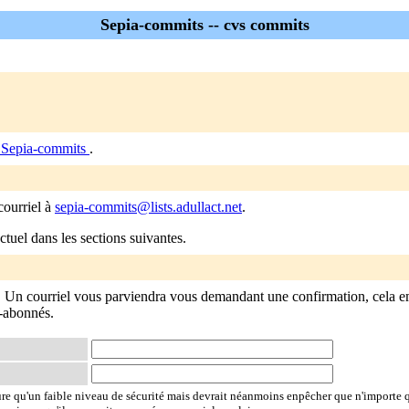
Sepia-commits -- cvs commits
 Sepia-commits
.
courriel à
sepia-commits@lists.adullact.net
.
tuel dans les sections suivantes.
. Un courriel vous parviendra vous demandant une confirmation, cela 
n-abonnés.
ure qu'un faible niveau de sécurité mais devrait néanmoins enpêcher que n'importe 